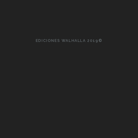
Intérpretes: Lil Dagover, Walter Rilla, Hanna Waag, Fritz
Odemar, Karl Günter, Ilse Fürstengerg, y otros.
EDICIONES WALHALLA 2019©