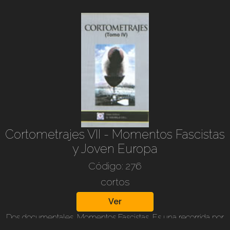
“liquidarlos a todos”; heridos y rendidos son asesinados en
masa, pero entre los cadáveres había algún sobreviviente. He
aquí la entrevista profusamente ilustrada. 80 min. B/n y color,
en castellano.
Cortometrajes VII - Momentos Fascistas
y Joven Europa
Código: 276
cortos
Ver
Dos documentales. Momentos Fascistas. Es una recorrida por
importantes acontecimientos políticos, sociales y bélicos,