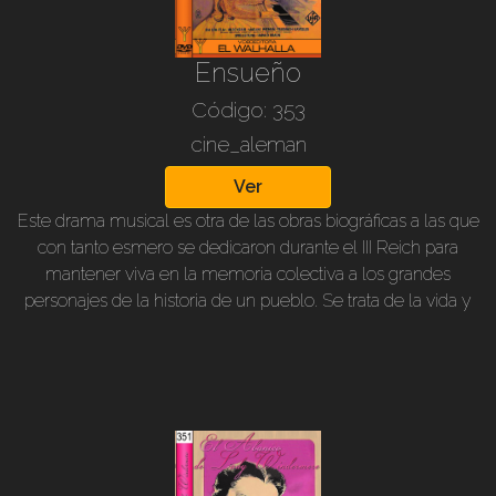
George, Ruth Hellberg, Lina Carstens, Paul Hörbiger y otros.
Ensueño
Código: 353
cine_aleman
Ver
Este drama musical es otra de las obras biográficas a las que
con tanto esmero se dedicaron durante el III Reich para
mantener viva en la memoria colectiva a los grandes
personajes de la historia de un pueblo. Se trata de la vida y
composiciones musicales de Robert Schumann, y también
hay interpretaciones de dos grandes compositores
contemporáneos: Johannes Brahms y Franz Liszt.