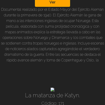
Ver
Documental realizado por el Estado Mayor del Ejército Alemán
durante la primavera de 1940. El Ejército Alemán le gana de
mano a las intenciones inglesas de ocupar Noruega. Esta
película, elaborada con suma prolijidad cronológica y con
mapas animados explica la estrategia llevada a cabo en las
operaciones sobre Noruega y Dinamarca y los combates que
se sostienen contra tropas noruegas e inglesas. Incluye escenas
de noticieros aliados capturados agregándole el verdadero
dramatismo de la guerra. Entre las secuencias se destaca el
rápido avance alemán y toma de Copenhague y Oslo, la
marcha de la infantería combatiendo en terreno montañoso, los
enfrentamientos navales, la tenaz defensa alemana de Narvik
contra tropas francesas de élit. 1940. Dirigida por Werner Buhre
y Rilki Martin. B/n subt. en nuestro idioma. 80 min
La matanza de Katyn.
Código: 171