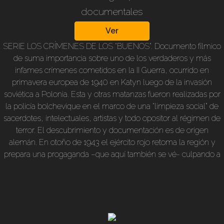
documentales
Ver
SERIE LOS CRÍMENES DE LOS “BUENOS”. Documento fílmico
de suma importancia sobre uno de los verdaderos y más
infames crímenes cometidos en la II Guerra, ocurrido en
primavera europea de 1940 en Katyn luego de la invasión
soviética a Polonia. Esta y otras matanzas fueron realizadas por
la policía bolchevique en el marco de una “limpieza social” de
sacerdotes, intelectuales, artistas y todo opositor al régimen de
terror. El descubrimiento y documentación es de origen
alemán. En otoño de 1943 el ejército rojo retoma la región y
prepara una progaganda –que aquí también se vé- culpando a
los alemanes. La culpabilidad soviética quedó comprobada,
pero jamás se juzgó a nadie. 25 minutos, b/n, en castellano.