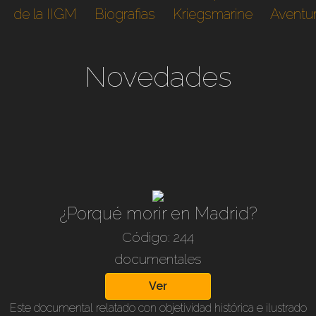
de la IIGM
Biografias
Kriegsmarine
Aventu
Novedades
¿Porqué morir en Madrid?
Código: 244
documentales
Ver
Este documental relatado con objetividad histórica e ilustrado