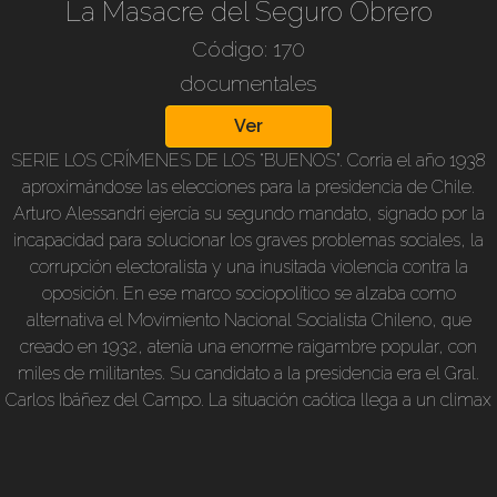
La Masacre del Seguro Obrero
Código: 170
documentales
Ver
SERIE LOS CRÍMENES DE LOS “BUENOS”. Corria el año 1938
aproximándose las elecciones para la presidencia de Chile.
Arturo Alessandri ejercía su segundo mandato, signado por la
incapacidad para solucionar los graves problemas sociales, la
corrupción electoralista y una inusitada violencia contra la
oposición. En ese marco sociopolítico se alzaba como
alternativa el Movimiento Nacional Socialista Chileno, que
creado en 1932, atenía una enorme raigambre popular, con
miles de militantes. Su candidato a la presidencia era el Gral.
Carlos Ibáñez del Campo. La situación caótica llega a un climax
y el 5 /9/38 se produce una asonada. Jóvenes del movimiento
toman la universidad y el edificio del Seguro Obrero. Todo
termina en una orgía de sangre. El gobierno había ordenado