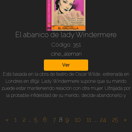
El abanico de lady Windermere
Código: 351
cine_aleman
Ver
Está basada en la obra de teatro de Oscar Wilde, estrenada en
Londres en 1892. Lady Windermere supone que su marido
puede estar manteniendo relación con otra mujer. Ultrajada por
la probable infidelidad de su marido, decide abandonarlo y
empezar un romance con un amigo que acababa de
confesarle su enamoramiento. Pero es aquella mujer
sospechada de ser amante, que hace todo para salvar el
«
1
2
...
5
6
7
8
9
10
11
...
24
25
»
matrimonio de Windermere. 1935. B/n, original alemán,
subtitulado en nuestro idioma. 95 min. Dirección: Heinz Hilpert.