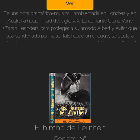
Ver
Es una obra dramática-musical, ambientada en Londres y en
Australia hacia mitad del siglo XIX. La cantante Gloria Vane
(Zarah Leander), para proteger a su amado Albert y evitar que
sea condenado por haber falsificado un cheque, se declara
culpable de los cargos y es deportada a la prisión australiana de
Paramatta, cercana a Sidney, donde padecerá las malas
condiciones de vida junto a sus compañeras de prisión. Tal vez
por azar de la vida, Albert, oficial de Su Majestad, es destinado
a Sidney. Destiempos y desencuentros; el drama se sigue
desarrollando mientras que cada tanto escuchamos la bella y
melodiosa voz de Leander. 1937, b/n, original alemán con
subt. en nuestro idioma. Duración: 106 min. Dirección: Douglas
Sirk. Actores: Zarah Leander, Willy Birgel, Edwin Juergenssen,
Carola Höhn, Viktor Staal y otros.
El himno de Leuthen
Código: 356