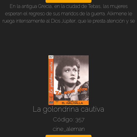
En la antigua Grecia, en la ciudad de Tebas, las mujeres
esperan el regreso de sus maridos de la guerra. Alkmene le
ruega intensamente al Dios Júpiter, que le presta atención y se
siente atraído por ella. Esquivando a su esposa, Júpiter baja a la
tierra tal cual se ve para seducir a Alkmene, pero fracasa. Insiste
en seducirla y decide convertirse en Amphitryon, el esposo de
Alkmene que está en el frente de combate. Pero resulta que a
la mañana siguiente Amphitryon y sus hombres regresan de la
guerra!. Es una comedia musical muy inteligentemente
tramada en sus embrollos y situaciones divertidas, bien distinta
de las tan previsibles del cine anglosajón. Dirección: Reinhold
Schünzel. Intérpretes: Willy Fritsch, Paul Kemp, Käthe Gold,
Fita Benkhoff, Alele Sandrock, etc. 1935, original alemán, b/n,
subtítulos en nuestro idioma, 105 min.
La golondrina cautiva
Código: 357
cine_aleman