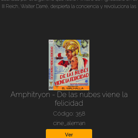
Los jóvenes y los vuelos sin motor, imágenes del as de la
III Reich, Walter Darré, despierta la conciencia y revoluciona las
Fuerza Aérea Alemana, Baumbach, que luego fuera uno de
circunstancias. Además: Ayer y Hoy. Comparativa con el
los alemanes que participaron de la construcción y desarrollo
pasado demócrata-liberal tras 5 años de gobierno Nacional
de la aviación de Argentina. Aleccionador episodio contra la
Socialista, con interesantes segmentos de discursos. Berlín
apatía, el egoísmo y el derrotismo. Duración: 11 min. Blanco y
Antiguo. Paseo por la parte vieja de la ciudad. El trabajo del
negro, traducidos y subtitulados por Walhalla ediciones.
camarógrafo. Cubriendo los grandes eventos político sociales,
deportes, etc. Llegada de la radio. Un medio o herramienta
para la difusión, cómo puede mejorar la calidad de vida de la
comunidad.
Amphitryon - De las nubes viene la
felicidad
Código: 358
cine_aleman
Ver