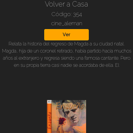
Directores: Carl Froelich y Walter Supper. Actores: Otto Gebühr,
Volver a Casa
Olga Tschechowa, Elga Brink, Harry Frank, Veit Harlan y otros.
Código: 354
B/n, original alemán, subtitulada en nuestro idioma. Duración:
cine_aleman
83 min.
Ver
Relata la historia del regreso de Magda a su ciudad natal.
Magda, hija de un coronel retirado, había partido hacía muchos
años al extranjero y regresa siendo una famosa cantante. Pero
en su propia tierra casi nadie se acordaba de ella. El
reencuentro con su padre, con su familia, es un acto
reconciliatorio, pero esa relación se torna fragil en corto tiempo
poniendo en duda el descenlace del drama. Como siempre,
encantadora la voz e interpretación de Zarah Leander así como
la habitual y excelente actuación de Heinrich George. La
película fué galardonada con el Premio Bienal de Venecia
(1938) y el Premio Nacional de Cinematografía (1939). 1938.
Blanco y negro, subtitulado en nuestro idioma. 92 minutos.
Dirección: Carl Froelich. Intérpretes: Zarah Leander, Heinrich