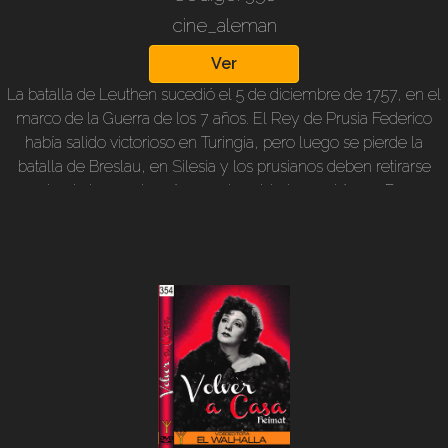
cine_aleman
Ver
La batalla de Leuthen sucedió el 5 de diciembre de 1757, en el
marco de la Guerra de los 7 años. El Rey de Prusia Federico
había salido victorioso en Turingia, pero luego se pierde la
batalla de Breslau, en Silesia y los prusianos deben retirarse
ante el abrumador número de soldados austríacos. Pero
Federico y sus tropas se organizan y toman la ofensiva,
desarrollando una táctica con suma habilidad. La canción fue
anteriormente de índole religiosa: “Todos nosotros
agradecemos a Dios”. Un soldado desconocido que estaba
cerca del Rey Federico, espontáneamente comenzó a
cantarla, y fue adoptada por el ejército prusiano. Los
sufrimientos del Rey ante los derrotistas, ante su propia familia
que no cree en él, el discurso a los oficiales en vísperas a la
batalla, son algunos de los momentos salientes de esta
magnífica película histórica. Excelentes enfoques de cámaras.