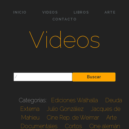
INICIO
VIDEOS
LIBROS
ARTE
CONTACTO
Videos
Buscar
Categorías:
Ediciones Walhalla
Deuda
Externa
Julio González
Jacques de
Mahieu
Cine Rep. de Weimar
Arte
Documentales
Cortos
Cine alemán