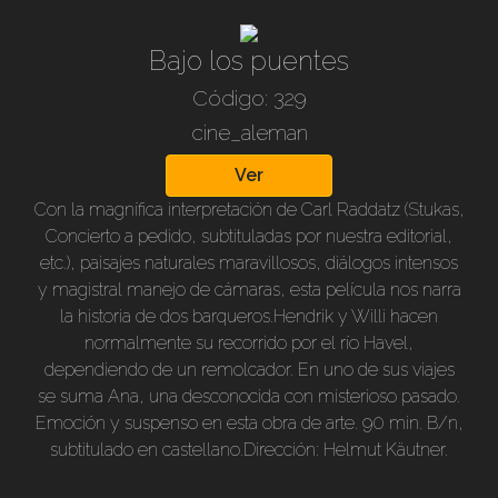
Hans Albers, Brigitte Horney, Ilse Werner, Leo Slezak,
Kathe Kaack, Gustav Waldau y otros.
Bajo los puentes
Código: 329
cine_aleman
Ver
Con la magnífica interpretación de Carl Raddatz (Stukas,
Concierto a pedido, subtituladas por nuestra editorial,
etc.), paisajes naturales maravillosos, diálogos intensos
y magistral manejo de cámaras, esta película nos narra
la historia de dos barqueros.Hendrik y Willi hacen
normalmente su recorrido por el río Havel,
dependiendo de un remolcador. En uno de sus viajes
se suma Ana, una desconocida con misterioso pasado.
Emoción y suspenso en esta obra de arte. 90 min. B/n,
subtitulado en castellano.Dirección: Helmut Käutner.
Actuación: Hannelore Schroth, Carl Raddatz, Gustav