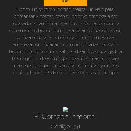
Ver
Pedro, un solterón, decide realizar un viaje para
descansar y pescar, pero su objetivo empieza a ser
socavado en la misma estación de tren. Se encuentra
con su amibo Roberto que iba a viajar por negocios con
su linda secretaria. Su esposa Eleonor, su esposa,
amenaza con engañarlo con otro si realiza ese viaje.
Roberto consigue subirse al tren dejándole encargado a
Pedro que cuide a su mujer. De ahí en más se desata
una serie de situaciones de gran comicidad y enredo
donde el pobre Pedro se las ve negras para cumplir
con su promesa. Original y excelente comedia de 83
min, B/negro, subtitulado en nuestro idioma.
El Corazón Inmortal
Código: 331