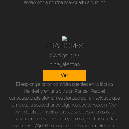
antiaéreos a mucha mayor altura que los
convencionales, y que servirían para mejorar
notablemente la barrera de globos en la defensa de
instalaciones y fábricas contra los ataques de
bombarderos enemigos.Inmediatamente los agentes
espías se pone en marcha de diversas formas con el
consecuente actuar del contraespionaje. Secuencias de
¡TRAIDORES!
alta tensión y excelentes interpretaciones. B/n. Sonido
Código: 327
alemán subtitulado castellano. 88 min.
cine_aleman
Ver
El espionaje británico infiltra agentes en la fábrica
Heinkel y en una división Panzer. Pero el
contraespionaje alemán es alertado por un soldado que
empieza a sospechar de algunos que le rodean. Con
considerables medios puestos a disposición para la
realización de esta película y un magistral uso de las
cámaras. 1936. Blanco y negro, sonido en alemán.