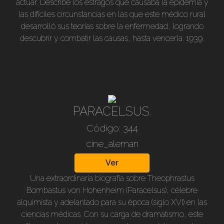
actuar. Describe los estragos que causaba la epidemia y
las difíciles circunstancias en las que este médico rural
desarrolló sus teorías sobre la enfermedad, logrando
descubrir y combatir las causas, hasta vencerla. 1939.
B/n. Sonido alemán subtit. en castellano. 110 min.
PARACELSUS.
Código: 344
cine_aleman
Ver
Una extraordinaria biografía sobre Theophrastus
Bombastus von Hohenheim (Paracelsus), célebre
alquimista y adelantado para su época (siglo XVI) en las
ciencias médicas. Con su carga de dramatismo, este