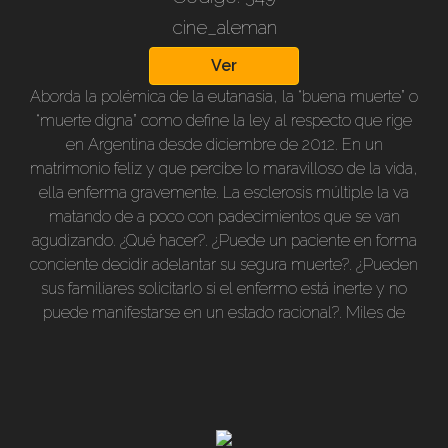
cine_aleman
Ver
Aborda la polémica de la eutanasia, la “buena muerte” o
“muerte digna” como define la ley al respecto que rige
en Argentina desde diciembre de 2012. En un
matrimonio feliz y que percibe lo maravilloso de la vida,
ella enferma gravemente. La esclerosis múltiple la va
matando de a poco con padecimientos que se van
agudizando. ¿Qué hacer?. ¿Puede un paciente en forma
conciente decidir adelantar su segura muerte?. ¿Pueden
sus familiares solicitarlo si el enfermo está inerte y no
puede manifestarse en un estado racional?. Miles de
seres plenos y sanos han muerto y mueren sin haberlo
solicitado: accidentes, guerras, cataclismos, hambre
provocado, masacres o “limpiezas sociales”, tráfico de
órganos, etc.. ¿Pueden plantearse dudas y discusiones
sobre la determinación drástica de un enfermo