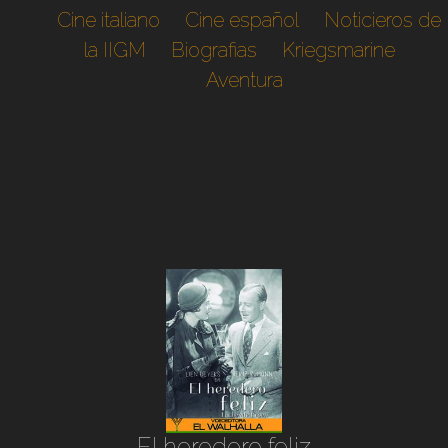
Cine italiano
Cine español
Noticieros de
la IIGM
Biografias
Kriegsmarine
Aventura
El heredero feliz