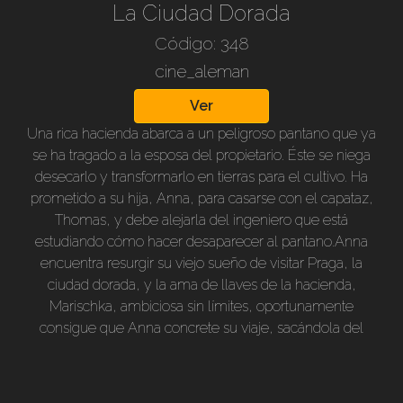
terminal?. Desde luego que si. La trama atrapante y las
La Ciudad Dorada
brillantes interpretaciones, más un guión
Código: 348
excelentemente construido, nos acerca a la reflexión
cine_aleman
sobre el tema. Dirección: Wolfgang Liebeneiner.
Intérpretes: Heidemaria Hatheyer, Paul Hartmann,
Ver
Mathias Wieman, Charlotte Thiele, Harald Paulsen, y
Una rica hacienda abarca a un peligroso pantano que ya
otros. 1941. B/n, subtítulos en nuestro idioma. Duración:
se ha tragado a la esposa del propietario. Éste se niega
125 min.
desecarlo y transformarlo en tierras para el cultivo. Ha
prometido a su hija, Anna, para casarse con el capataz,
Thomas, y debe alejarla del ingeniero que está
estudiando cómo hacer desaparecer al pantano.Anna
encuentra resurgir su viejo sueño de visitar Praga, la
ciudad dorada, y la ama de llaves de la hacienda,
Marischka, ambiciosa sin límites, oportunamente
consigue que Anna concrete su viaje, sacándola del
medio de sus planes.La estadía de Anna en Praga se
extiende más y más, viéndose finalmente, traicionada,
desengañada del amor y de la ciudad, vuelve a su casa