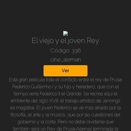
Leander, una de las mejores y más famosas actrices de
la época. Rodada en 1940, B/n, subt. en nuestro
idioma, 110 min.
El viejo y el joven Rey
Código: 336
cine_aleman
Ver
Esta gran película trata el conflicto entre el rey de Prusia
Federico Guillermo I y su hijo y heredero, que con el
tiempo sería Federico II el Grande. Se recrea aquí el
ambiente del siglo XVIII; el trabajo artístico de Jannings
es magistral. El joven Federico se ve más atraído por la
filosofía, el arte y la música, que por las cuestiones del
gobierno y la corte. Pero no debe olvidarse que
también será un Rey de Prusia.Apenas terminada la