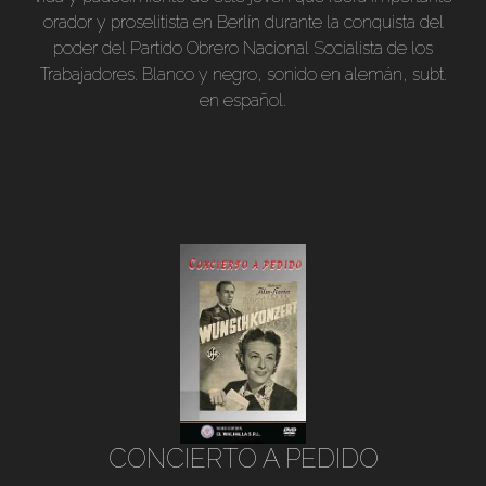
orador y proselitista en Berlín durante la conquista del
poder del Partido Obrero Nacional Socialista de los
Trabajadores. Blanco y negro, sonido en alemán, subt.
en español.
CONCIERTO A PEDIDO