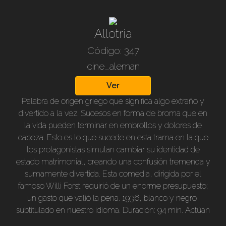
en el campo para encontrarse con mas desgracias que
la empujan hacia un trágico final. Excelentes
actuaciones, maravillosa fotografía.1942. Color,
Allotria
subtitulada en nuestro idioma, 110 min. Director Veit
Código: 347
Harlan.Actúan entre otros: Kristina Söderbaum, Eugen
cine_aleman
Klöpfer, Annie rosar, Paul Klinger, Kurt Meisel, Rudolf
Prack, Liselotte Schreiner.
Ver
Palabra de origen griego que significa algo extraño y
divertido a la vez. Sucesos en forma de broma que en
la vida pueden terminar en embrollos y dolores de
cabeza. Esto es lo que sucede en esta trama en la que
los protagonistas simulan cambiar su identidad de
estado matrimonial, creando una confusión tremenda y
sumamente divertida. Esta comedia, dirigida por el
famoso Willi Forst requirió de un enorme presupuesto;
un gasto que valió la pena. 1936, blanco y negro,
subtitulado en nuestro idioma. Duración: 94 min. Actúan
entre otros: Renate Müller, Jenny Jugo, Anton