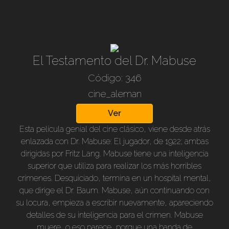
Walbrook, Heinz Rühmann, Hilde Hildebrand, Heinz
Salfner.
El Testamento del Dr. Mabuse
Código: 346
cine_aleman
Ver
Esta película genial del cine clásico, viene desde atrás
enlazada con Dr. Mabuse: El jugador, de 1922; ambas
dirigidas por Fritz Lang. Mabuse tiene una inteligencia
superior que utiliza para realizar los más horribles
crímenes. Desquiciado, termina en un hospital mental,
que dirige el Dr. Baum. Mabuse, aún continuando con
su locura, empieza a escribir nuevamente, apareciendo
detalles de su inteligencia para el crimen. Mabuse
muere, o eso parece, porque una banda de