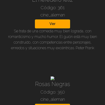
Código: 361
cine_aleman
Ver
Se trata de una comedia muy bien lograda, con
romanticismo y mucho humor. El guión está muy bien
construido, con competencias entre personajes,
enredos y situaciones muy excéntricas. Peter Frank
(Rühmann) es vendedor de los vinos de la bodega
Bockelmann, que debe competir con otro bodeguero
que tiene una hermosa hija. El dueño de Bockelmann
fallece y nombra como heredero a Peter, siempre que
se pueda mantener abstemio durante un mes!...En la
familia hay mucha indignación por el designado,
Rosas Negras
ambiciones y codicia, por lo que intentarán todo para
Código: 350
que beba y pierda la herencia. Pero en realidad Peter
está mucho mas interesado por otra cosa, que no la
cine_aleman
herencia y la fortuna material.