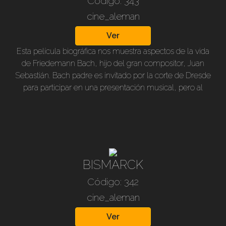
Código: 343
cine_aleman
Ver
Esta película biográfica nos muestra aspectos de la vida
de Friedemann Bach, hijo del gran compositor, Juan
Sebastián. Bach padre es invitado por la corte de Dresde
para participar en una presentación musical, pero al
verse impedido de ir envía a su hijo, que resulta tener
un gran éxito y por lo tanto decide radicarse allí. El film
tiene un dramático desarrollo. 1941. Blanco y negro, 104
min., subtitulado en castellano. Solamente en DVD.
BISMARCK
Código: 342
cine_aleman
Ver