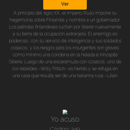
Ver
A principio del siglo XX, el Imperio Ruso impone su
hegemonía sobre Finlandia y nombra a un gobernador.
Los patriotas finlandeses luchan por liberar nuevamente
a su tierra de la ocupación extranjera. El enemigo es
poderoso, con su servicio de inteligencia y sus soldados
cosacos, y los riesgos para los insurgentes son graves:
como mínimo una condena en la helada e inhóspita
Siberia. Luego de una escaramuza con cosacos, uno de
los rebeldes –Willy Fritsch- es herido y se refugia en
una casa que resulta ser de una bailarina rusa –Lilian
Harvey- ponderada por el gobernador y la oficialidad
del Imperio. Y desde ese momento se construye un
firme lazo de amor que hacia el final de la película tiene
un desenlace inesperado.
Yo acuso
Código: 349