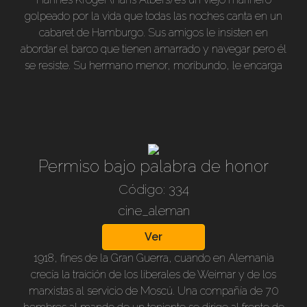
golpeado por la vida que todas las noches canta en un
cabaret de Hamburgo. Sus amigos le insisten en
abordar el barco que tienen amarrado y navegar pero él
se resiste. Su hermano menor, moribundo, le encarga
que cuide a Gisa, una amante que el mismo abandonó.
De a poco se enamora de Gisa (Ilse Werner) y empieza
a soñar con compartir la vida con ella. Le dedica la
canción "La Paloma".La rivalidad con otro hombre por
Gisa lo puede llevar a la realización soñada, o volver a
Permiso bajo palabra de honor
la mar. Un drama musical de excelencia con caciones
que se hicieron muy populares.1944, Color. Duración
Código: 334
108min. audio en alemán. subtitulado en castellano.
cine_aleman
Ver
1918, fines de la Gran Guerra, cuando en Alemania
crecía la traición de los liberales de Weimar y de los
marxistas al servicio de Moscú. Una compañía de 70