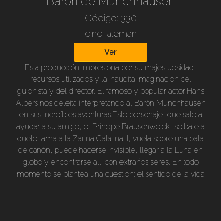
Barón de Münchhausen
Código: 330
cine_aleman
Ver
Esta producción impresiona por su majestuosidad,
recursos utilizados y la inaudita imaginación del
guionista y del director. El famoso y popular actor Hans
Albers nos deleita interpretando al Barón Münchhausen
en sus increíbles aventuras.Este personaje, que sale a
ayudar a su amigo, el Príncipe Brauschweick, se bate a
duelo, ama a la Zarina Catalina II, vuela sobre una bala
de cañón, puede hacerse invisible, llegar a la Luna en
globo y encontrarse allí con extraños seres. En todo
momento se plantea una cuestión: el sentido de la vida
110 min.. Color, subtitulado en nuestro idioma.Director:
Josef von Baky. Música: Georg Haentschel.
Escenografías: Emil Hassler y Otto Gulstorff. Actores: