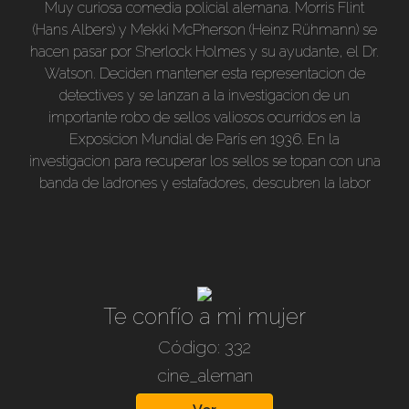
Muy curiosa comedia policial alemana. Morris Flint
(Hans Albers) y Mekki McPherson (Heinz Rühmann) se
hacen pasar por Sherlock Holmes y su ayudante, el Dr.
Watson. Deciden mantener esta representacion de
detectives y se lanzan a la investigacion de un
importante robo de sellos valiosos ocurridos en la
Exposicion Mundial de París en 1936. En la
investigacion para recuperar los sellos se topan con una
banda de ladrones y estafadores, descubren la labor
del más importante falsificador y dos bellas sobrinas de
éste vienen a reclamar una herencia. Cabe destacar a
esta pelicula por el ingenioso libreto (de Fritz arno
Wagner) y las exelentes actuaciones.Dirección: Karl
Hartl. Actúan: Hans Albers, Heinz Rühmann, Marieluise
Te confío a mi mujer
Claudius, Hans Knoteck, Hilde Weissner, etc.
Código: 332
cine_aleman