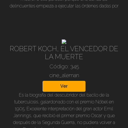
delincuentes empieza a ejecutar las órdenes dadas por
su jefe, que conocen como Mabuse, cuyo objetivo es
aterrorizar al mundo. La confusión, la incertidumbre
reina en las investigaciones policiales. Una trama
atrapante y excelentemente construida. Director: Fritz
Lang. Actúan: Rudolf Klein Rogge, Oskar Beregi,
Theodor Loos, Otto Wernicke, Klaus Pohl y Wera
ROBERT KOCH, EL VENCEDOR DE
Liessem, entre otros.
LA MUERTE
Código: 345
cine_aleman
Ver
Es la biografía del descubridor del bacilo de la
tuberculosis, galardonado con el premio Nóbel en
1905. Excelente interpretación del gran actor Emil
Jannings, que recibió el primer premio Oscar y que
después de la Segunda Guerra, no pudiera volver a