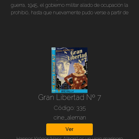
guerra, 1945, el gobierno militar aliado de ocupación la
prohibió, hasta que nuevamente pudo verse a partir de
1958. Realizada en 1935, B/n, subt. en nuestro idioma,
100 min.
Gran Libertad Nº 7
Código: 335
cine_aleman
Ver
Hannes Króger (Hans Albers) es un viejo marinero