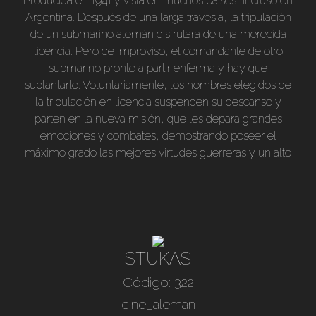
Producida en 1941 y vista en muchos países, incluso en
B/n., subtitulado en español.
Argentina. Después de una larga travesía, la tripulación
de un submarino alemán disfrutará de una merecida
licencia. Pero de improviso, el comandante de otro
submarino pronto a partir enferma y hay que
suplantarlo. Voluntariamente, los hombres elegidos de
la tripulación en licencia suspenden su descanso y
parten en la nueva misión, que les depara grandes
emociones y combates, demostrando poseer el
máximo grado las mejores virtudes guerreras y un alto
sentido del deber. B/n. Subtit. En castellano.
STUKAS
Código: 322
cine_aleman