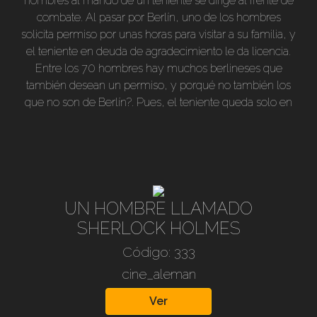
hombres al mando de un teniente se dirige al frente de
combate. Al pasar por Berlín, uno de los hombres
solicita permiso por unas horas para visitar a su familia, y
el teniente en deuda de agradecimiento le da licencia.
Entre los 70 hombres hay muchos berlineses que
también desean un permiso, y porqué no también los
que no son de Berlín?. Pues, el teniente queda solo en
la estación de trenes esperando el regreso de sus
hombres que ahora están en una gran ciudad en la que
se puede desertar con facilidad. Si le fallan, deberá
comparecer ante un severísimo tribunal militar. 1937,
Blanco y negro, subtitulado en nuestro idioma. 87
minutos.Director: Karl Ritter. Actores: René Deltgen, Fritz
UN HOMBRE LLAMADO
Kampers, Carl Raddatz, Rolf Möbius, Ingeborg Theek,
SHERLOCK HOLMES
etc.
Código: 333
cine_aleman
Ver