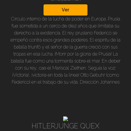
Ver
Circulo interno de la lucha de poder en Europa. Prusia
fue sometida a un cerco de diez años que limitaba su
derecho a la existencia. El rey prusiano Federico se
empeñó contra esos grandes poderes. El espíritu de la
batalla triunfó y el señor de la guerra creció con sus
tropas en esa lucha. ¡Morir por la gloria de Prusia! La
batalla fue como una tormenta sobre el mar. En deber
con su rey, cae el Mariscal Ziethen. Seguía la voz:
¡Victoria!, ¡victoria en toda la línea! Otto Gebuhr (como
Federico) en el trabajo de su vida. Dirección Johannes
Meyer. B/n. Sonido alemán subtit. castellano. 101 min.
HITLERJUNGE QUEX