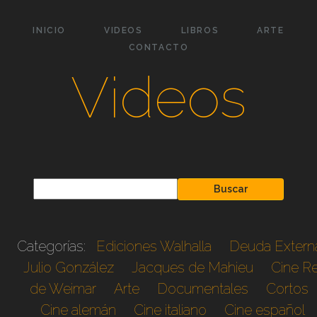
INICIO
VIDEOS
LIBROS
ARTE
CONTACTO
Videos
Buscar
Categorías:
Ediciones Walhalla
Deuda Extern
Julio González
Jacques de Mahieu
Cine Re
de Weimar
Arte
Documentales
Cortos
Cine alemán
Cine italiano
Cine español