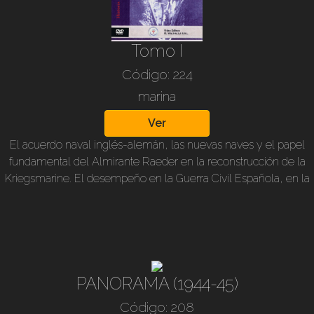
Tomo I
Código: 224
marina
Ver
El acuerdo naval inglés-alemán, las nuevas naves y el papel
fundamental del Almirante Raeder en la reconstrucción de la
Kriegsmarine. El desempeño en la Guerra Civil Española, en la
Campaña de Polonia y acciones en el Mar del Norte. Los
primeros combates de los submarinos. La increible hazaña de
Gunther Prien en Scapa Flow. La historia del acorazado Almiral
Graff Spee, desde su botadura hasta la batalla del Río de la
Plata. Una historia apasionante, objetiva y veraz.
PANORAMA (1944-45)
Código: 208