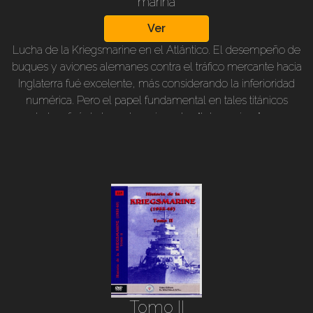
marina
Ver
Lucha de la Kriegsmarine en el Atlántico. El desempeño de
buques y aviones alemanes contra el tráfico mercante hacia
Inglaterra fué excelente, más considerando la inferioridad
numérica. Pero el papel fundamental en tales titánicos
combates, fué de los submarinos, los “lobos grises”, que en
grupos o “manadas”se lanzaban una y otra vez contra los bien
resguardados convoyes. Además, batallas y hundimientos del
Hood y Bismarck, y la historia de los buques corsarios en todos
los mares del mundo, especialmente del intrépido Atlantis.
Tomo II