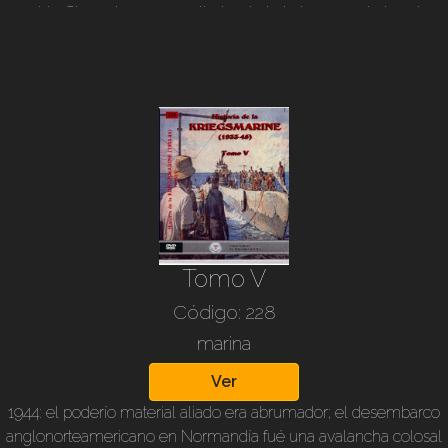
su vida. Sin embargo es su linda y trabajadora secretaria quien
mantiene la empresa en marcha. En su vida personal
sentimental, también le hace caso al adivino, quien le vaticinó
que “chocaría” con la mujer de su vida. Es una comedia
sumamente divertida con una trama de mucha originalidad.
Está basada en Un corazón y dos esteras de paja, del
humorista francés Marcel Arnac (1886-1931). 1934. B/n, 82 min.
Director: Robert A. Stemmle. Intérpretes: Heinz Rühmann,
Rudolf Platte, Annemarie Sörensen, Oskar Sima, Ellen Frank,
Susi Lanner y otros.
Tomo V
Código: 228
marina
Ver
1944: el poderío material aliado era abrumador; el desembarco
anglonorteamericano en Normandía fué una avalancha colosal