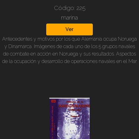
Código: 225
marina
Ver
Antecedentes y motivos por los que Alemania ocupa Noruega
y Dinamarca. Imágenes de cada uno de los 5 grupos navales
de combate en acción en Noruega y sus resultados. Aspectos
de la ocupación y desarrollo de operaciones navales en el Mar
del Norte, cuando la URSS ya estaba en guerra con el III
Reich, con imágenes de los diferentes frentes y de los buques
más importantes de la flota de alta mar alemana.