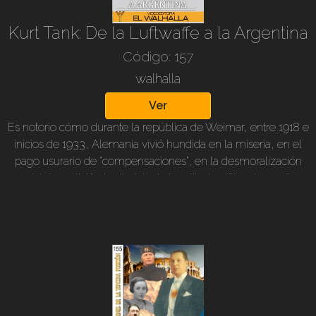
Kurt Tank: De la Luftwaffe a la Argentina
Código: 157
walhalla
Ver
Es notorio cómo durante la república de Weimar, entre 1918 e
inicios de 1933, Alemania vivió hundida en la miseria, en el
pago usurario de “compensaciones”, en la desmoralización
social, la partición territorial y la ineptitud política de serviles
nulidades. Desde el advenimiento del Nacional Socialismo,
comienza una resurrección. Las fuerzas espirituales, las del
trabajo, las de la creatividad, cobran un impulso inaudito. Las
capacidades del pueblo en las artes, en la ciencia y en la
tecnología se expanden con grandiosidad. El desarrollo
aeronáutico es impresionante, en época de paz o luego, con
la guerra impuesta. Entre varias empresas y equipos técnicos,
aquí nos ocupamos de la Focke Wulf y el desempeño del