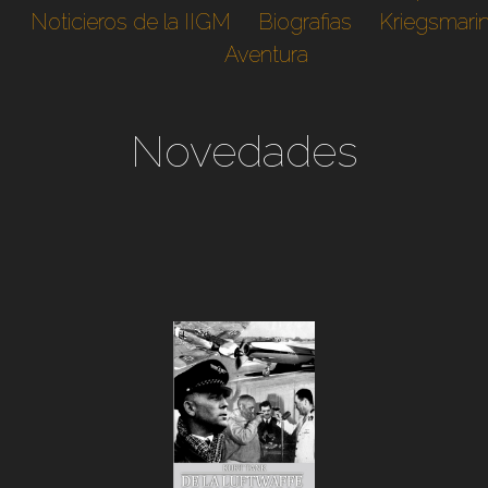
Noticieros de la IIGM
Biografias
Kriegsmari
Aventura
Novedades