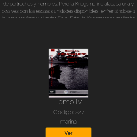
de pertrechos y hombres. Pero la Kriegsmarine atacaba una y
otra vez con las escasas unidades disponibles, enfrentándose a
la inmensa flota y al radar. En el Este, la Kriegsmarine realizaba
una operación de salvataje única en la historia: la evacuación
de millones de refugiados que huían aterrorizados ante el
avance soviético. Los últimos modelos de submarinos,
veloces, técnicamente superiores, apenas pueden entrar en
acción. Llegan los últimos combates y el fin de la guerra; las
naves deben hundirse o entregarse. Son 10 años de historia de
esta Kriegsmarine, corta pero intensa de vida, donde brilló la
fuerza de voluntad, el ingenio y lo heroico.
Tomo IV
Código: 227
marina
Ver