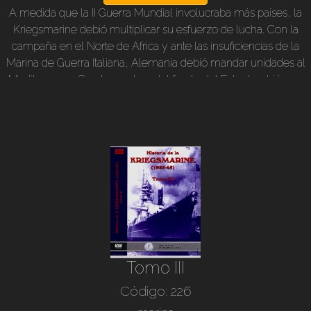
A medida que la II Guerra Mundial involucraba más países, la
Kriegsmarine debió multiplicar su esfuerzo de lucha. Con la
campaña en el Norte de Africa y ante las insuficiencias de la
Marina de Guerra Italiana, Alemania debió mandar unidades al
Mediterraneo. Con la apertura del frente del Este, también en
el Mar Baltico debieron desempeñarse buques de guerra
pesados y otras unidades menores. El envío de submarinos,
dragaminas yl lanchas rápidas al Mar Negro fué una hazaña
espectacular que sirvió para mantener casi nula la actividad
marítima soviética. La Kriegsmarine en plena acción en todas
las costas!.
Tomo III
Código: 226