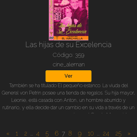
Las hijas de su Excelencia
Código: 359
cine_aleman
Ver
También se ha titulado El pequeño estanco. La viuda del
General von Petrin posee una tienda de regalos. Su hija mayor,
Leonie, está casada con Anton, un hombre aburrido y
rutinario, y ella decide dar un cambio en su vida a través de un
nuevo romance que comenzará con el Conde Marenzi. La
madre de Leonie y su otra hija, Gerti, intentarán evitar que eso
ocurra. Pero Gerti se reúne accidentalmente con el hijo del
«
1
2
...
4
5
6
7
8
9
10
...
24
25
»
Conde –Willy Fritsch- y cree que él es el pretendiente de su